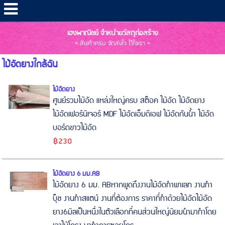
เฮงพาณิชย์ จำหน่ายวัสดุก่อสร้าง
= สินค้าครบ จัดส่งไว ไว้ใจเรา =
ไม้อัดยางใกล้ฉัน
ไม้อัดยาง
ศูนย์รวมไม้อัด แหล่งใหญ่ครบ สต๊อค ไม้อัด ไม้อัดยาง
ไม้อัดเฟอร์นิเจอร์ MDF ไม้อัดเอ็มดีเอฟ ไม้อัดกันน้ำ ไม้อัด
บอร์ดขาวไม้อัด
฿230
ไม้อัดยาง 6 มม.AB
ไม้อัดยาง 6 มม. ABหากพูดถึงงานไม้อัดทำพาเลท งานทำ
บุ๊ช งานทำสแตน์ งานที่ต้องการ ราคาที่ทำด้วยไม้อัดไม้อัด
ยาง6มิลเป็นหนื่งในตัวเลือกที่คนส่วนใหญ่นิยมนำมาทำโดย