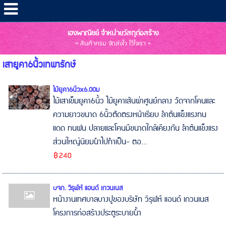
เฮงพาณิชย์ จำหน่ายวัสดุก่อสร้าง
= สินค้าครบ จัดส่งไว ไว้ใจเรา =
เสายูคา6นิ้วเทพารักษ์
ไม้ยูคา6นิ้วx6.00ม
ไม้เสาเข็มยูคา6นิ้ว ไม้ยูคาเส้นผ่าศูนย์กลาง วัดจากโคนและ
ความยาวขนาด 6นิ้วตัดตรงหน้าเรียบ ลำต้นแข็งแรงทน
แดด ทนฝน ปลายและโคนมีขนาดใกล้เคียงกัน ลำต้นแข็งแรง
ส่วนใหญ่นิยมนำไปทำเป็น- ตอ...
฿240
บจก. วิรุฬห์ แอนด์ เกวนเนส
หน้างานเทศบาลบางปูของบริษัท วิรุฬห์ แอนด์ เกวนเนส
โครงการก่อสร้างประตูระบายน้ำ