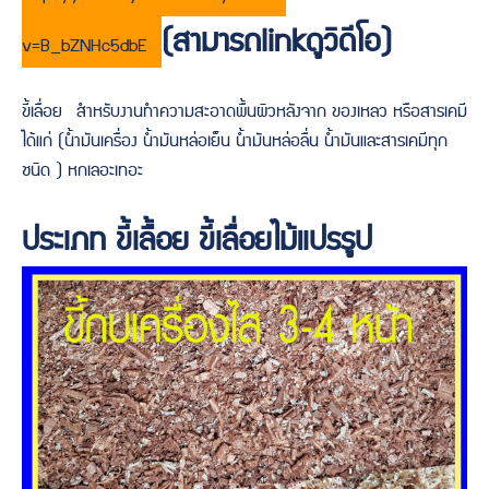
(สามารถlinkดูวิดีโอ)
v=B_bZNHc5dbE
ขี้เลื่อย สำหรับงานทำความสะอาดพื้นผิวหลังจาก ของเหลว หรือสารเคมี
ได้แก่ (น้ำมันเครื่อง น้ำมันหล่อเย็น น้ำมันหล่อลื่น น้ำมันและสารเคมีทุก
ชนิด ) หกเลอะเทอะ
ประเภท ขี้เลื้อย ขี้เลื่อยไม้แปรรูป