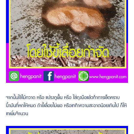
จากนั้นใช้ไม้กวาด หรือ แปรงถูพื้น หรือ ใส่ถุงมือแล้วทำการเช็ดคราบ
น้ำมันที่หกให้หมด ถ้าขี้เลื่อยไม่พอ หรือเททำความสะอาดน้อยเกินไป ก็ให้
เทเพิ่มจำนวน