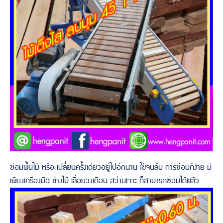
ซ่อมพื้นไม้ หรือ เปลี่ยนครั้งเดียวอยู่ไปอีกนาน ใช้จนลืม การซ่อมก็ง่าย มี
เพียงเครืองมือ ช่างไม้ เลื่อยวงเดือน สว่านเจาะ ก็สามารถซ่อมได้เแล้ว