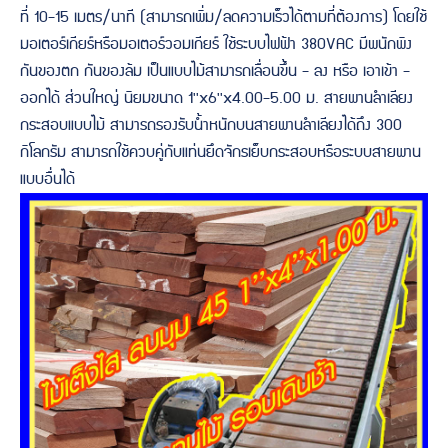
ที่ 10-15 เมตร/นาที (สามารถเพิ่ม/ลดความเร็วได้ตามที่ต้องการ) โดยใช้
มอเตอร์เกียร์หรือมอเตอร์วอมเกียร์ ใช้ระบบไฟฟ้า 380VAC มีพนักพิง
กันของตก กันของล้ม เป็นแบบไม้สามารถเลื่อนขึ้น - ลง หรือ เอาเข้า -
ออกได้ ส่วนใหญ่ นิยมขนาด 1''x6''x4.00-5.00 ม. สายพานลำเลียง
กระสอบแบบไม้ สามารถรองรับน้ำหนักบนสายพานลำเลียงได้ถึง 300
กิโลกรัม สามารถใช้ควบคู่กับแท่นยึดจักรเย็บกระสอบหรือระบบสายพาน
แบบอื่นได้